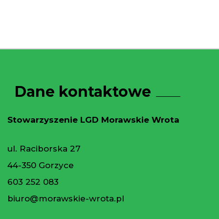
Dane kontaktowe
Stowarzyszenie LGD Morawskie Wrota
ul. Raciborska 27
44-350 Gorzyce
603 252 083
biuro@morawskie-wrota.pl