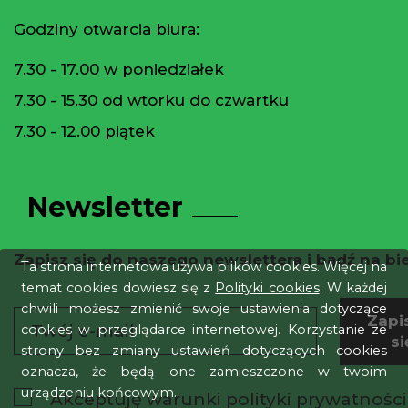
Godziny otwarcia biura:
7.30 - 17.00 w poniedziałek
7.30 - 15.30 od wtorku do czwartku
7.30 - 12.00 piątek
Newsletter
Zapisz się do naszego newslettera i bądź na bi
Ta strona internetowa używa plików cookies. Więcej na
temat cookies dowiesz się z
Polityki cookies
. W każdej
chwili możesz zmienić swoje ustawienia dotyczące
Zapi
cookies w przeglądarce internetowej. Korzystanie ze
si
strony bez zmiany ustawień dotyczących cookies
oznacza, że będą one zamieszczone w twoim
urządzeniu końcowym.
Akceptuję warunki polityki prywatności