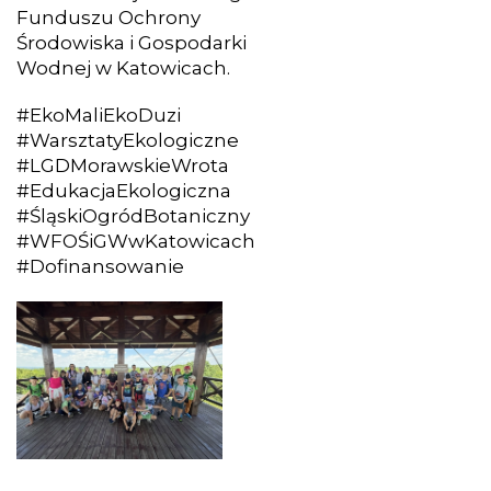
Funduszu Ochrony
Środowiska i Gospodarki
Wodnej w Katowicach.
#EkoMaliEkoDuzi
#WarsztatyEkologiczne
#LGDMorawskieWrota
#EdukacjaEkologiczna
#ŚląskiOgródBotaniczny
#WFOŚiGWwKatowicach
#Dofinansowanie