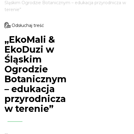
Śląskim Ogrodzie Botanicznym – edukacja przyrodnicza w
terenie”
Odsłuchaj treść
„EkoMali &
EkoDuzi w
Śląskim
Ogrodzie
Botanicznym
– edukacja
przyrodnicza
w terenie”