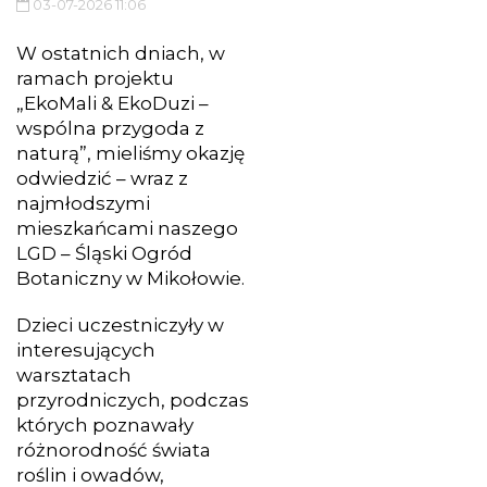
03-07-2026 11:06
W ostatnich dniach, w
ramach projektu
„EkoMali & EkoDuzi –
wspólna przygoda z
naturą”, mieliśmy okazję
odwiedzić – wraz z
najmłodszymi
mieszkańcami naszego
LGD – Śląski Ogród
Botaniczny w Mikołowie.
Dzieci uczestniczyły w
interesujących
warsztatach
przyrodniczych, podczas
których poznawały
różnorodność świata
roślin i owadów,