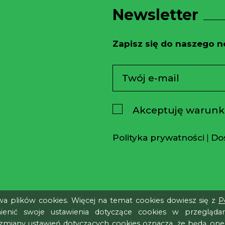
Newsletter
Zapisz się do naszego ne
Akceptuję warunki
Polityka prywatności
|
Do
wa plików cookies. Więcej na temat cookies dowiesz się z
P
ienić swoje ustawienia dotyczące cookies w przeglądarc
 zmiany ustawień dotyczących cookies oznacza, że będą on