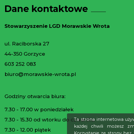
Dane kontaktowe
Stowarzyszenie LGD Morawskie Wrota
ul. Raciborska 27
44-350 Gorzyce
603 252 083
biuro@morawskie-wrota.pl
Godziny otwarcia biura:
7.30 - 17.00 w poniedziałek
7.30 - 15.30 od wtorku do czwartku
Ta strona internetowa uży
każdej chwili możesz zm
7.30 - 12.00 piątek
Korzystanie ze strony bez