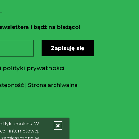
wslettera i bądź na bieżąco!
Zapisuję się
 polityki prywatności
stępność
|
Strona archiwalna
olityki cookies
. W
e internetowej.
e zamieszczone w