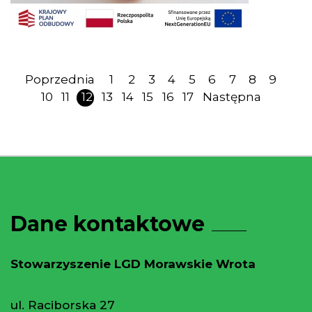
Poprzednia
1
2
3
4
5
6
7
8
9
10
11
12
13
14
15
16
17
Następna
Dane kontaktowe
Stowarzyszenie LGD Morawskie Wrota
ul. Raciborska 27