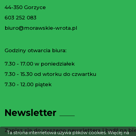
44-350 Gorzyce
603 252 083
biuro@morawskie-wrota.pl
Godziny otwarcia biura:
7.30 - 17.00 w poniedziałek
7.30 - 15.30 od wtorku do czwartku
7.30 - 12.00 piątek
Newsletter
Zapisz się do naszego newslettera i bądź na bi
Ta strona internetowa używa plików cookies. Więcej na