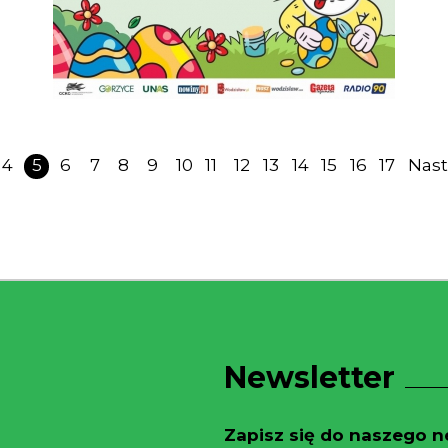
4
5
6
7
8
9
10
11
12
13
14
15
16
17
Nas
Newsletter
Zapisz się do naszego ne