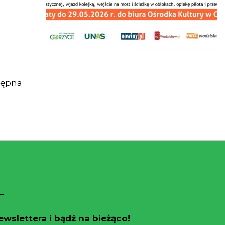
tępna
wslettera i bądź na bieżąco!