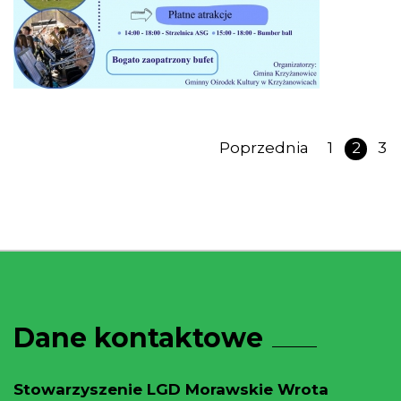
Poprzednia
1
2
3
Dane kontaktowe
Stowarzyszenie LGD Morawskie Wrota