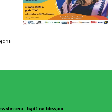
tępna
wslettera i bądź na bieżąco!